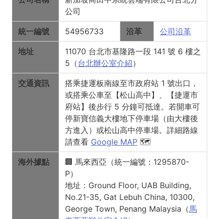
公司
統一編號
54956733
沿革
公司沿革
地址
11070 台北市基隆路一段 141 號 6 樓之
5（
台北辦公室介紹
）
交通資訊
搭乘捷運板南線至市政府站 1 號出口，
或搭乘公車至【松山高中】、【捷運市
府站】後步行 5 分鐘可抵達。若開車可
停新寶信義大樓地下停車場（由大樓後
方進入）或松山高中停車場。詳細路線
請查看
Google MAP
🗺
海外據點
🏢 馬來西亞（統一編號：1295870-
P）
地址：Ground Floor, UAB Building,
No.21-35, Gat Lebuh China, 10300,
George Town, Penang Malaysia（
馬