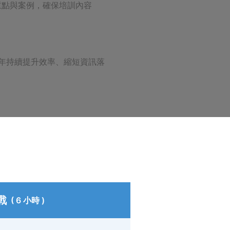
重點與案例，確保培訓內容
全年持續提升效率、縮短資訊落
實戰
( 6 小時 )