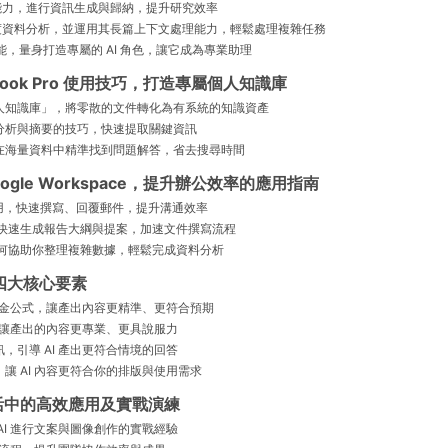
對話能力，進行資訊生成與歸納，提升研究效率
進行深度資料分析，並運用其長篇上下文處理能力，輕鬆處理複雜任務
能，量身打造專屬的 AI 角色，讓它成為專業助理
otebook Pro 使用技巧，打造專屬個人知識庫
人知識庫」，將零散的文件轉化為有系統的知識資產
分析與摘要的技巧，快速提取關鍵資訊
在海量資料中精準找到問題解答，省去搜尋時間
r Google Workspace，提升辦公效率的應用指南
ail 應用，快速撰寫、回覆郵件，提升溝通效率
r 文件快速生成報告大綱與提案，加速文件撰寫流程
試算表如何協助你整理複雜數據，輕鬆完成資料分析
的四大核心要素
的黃金公式，讓產出內容更精準、更符合預期
色，讓產出的內容更專業、更具說服力
，引導 AI 產出更符合情境的回答
讓 AI 內容更符合你的排版與使用需求
與生活中的高效應用及實戰演練
AI 進行文案與圖像創作的實戰經驗