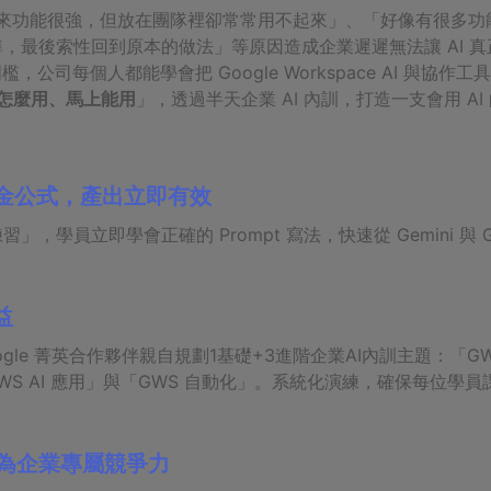
具聽起來功能很強，但放在團隊裡卻常常用不起來」、「好像有很多
，最後索性回到原本的做法」等原因造成企業遲遲無法讓 AI 真
，公司每個人都能學會把 Google Workspace AI 與協
怎麼用、馬上能用
」，透過半天企業 AI 內訓，打造一支會用 A
通黃金公式，產出立即有效
學員立即學會正確的 Prompt 寫法，快速從 Gemini 與 Gemi
益
oogle 菁英合作夥伴親自規劃1基礎+3進階企業AI內訓主題：「
t」、「GWS AI 應用」與「GWS 自動化」。系統化演練，確保每
為企業專屬競爭力