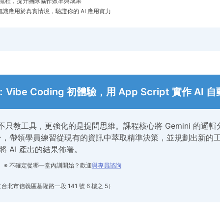
工作流程，提升團隊協作效率與成果
識應用於真實情境，驗證你的 AI 應用實力
Vibe Coding 初體驗，用 App Script 實作 AI
不只教工具，更強化的是提問思維。課程核心將 Gemini 的邏輯分析
深度結合，帶領學員練習從現有的資訊中萃取精準決策，並規劃出新
pt) 將 AI 產出的結果佈署。
元起 ※ 不確定從哪一堂內訓開始？歡迎
與專員諮詢
台北市信義區基隆路一段 141 號 6 樓之 5）