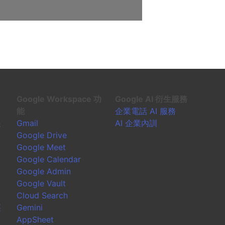
Google Workspace 功
Google AI 衍生服務
能
企業電話 AI 服務
是
Gmail
AI 企業內訓
Google Drive
Google Meet
Google Calendar
Google Admin
Google Vault
Cloud Search
經
Gemini
AppSheet