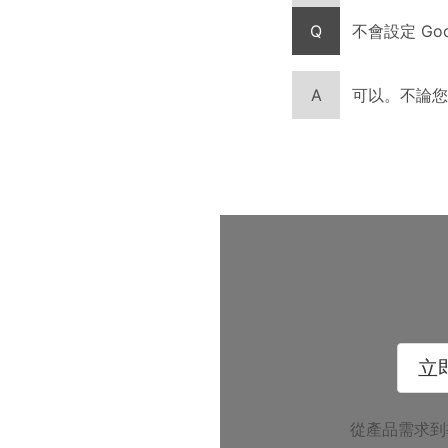
Q
不會設定 Goo
A
可以。不論您是
立
從產品需求到