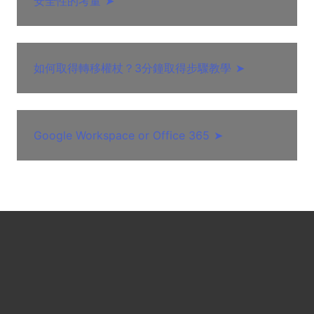
安全性的考量
➤
如何取得轉移權杖？3分鐘取得步驟教學
➤
Google Workspace or Office 365
➤