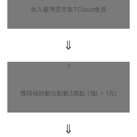
加入臺灣雲市集TCloud會員
⇓
3
獲得補助數位點數3萬點 (1點 = 1元)
⇓