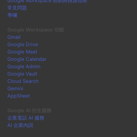
Google Workspace 經銷商挑選指南
常見問題
專欄
Google Workspace 功能
Gmail
Google Drive
Google Meet
Google Calendar
Google Admin
Google Vault
Cloud Search
Gemini
AppSheet
Google AI 衍生服務
企業電話 AI 服務
AI 企業內訓