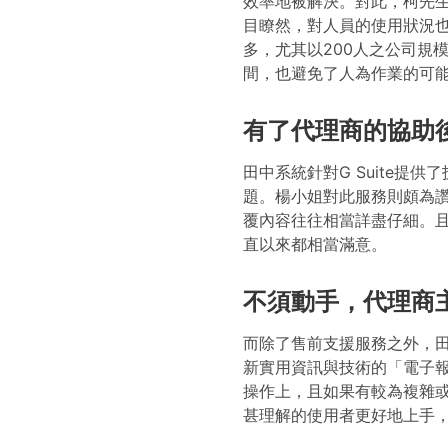
效率地被解決。對此，柯先
目瞭然，對人員的使用狀況
多，尤其以200人之公司規
間，也避免了人為作業的可
有了代理商的協助
田中系統針對G Suite提
題。楊小姐對此服務則頗為
覆內容往往相當詳盡仔細。
直以來都相當滿意。
不須動手，代理商
而除了售前支援服務之外，
新實用資訊與技術的「電子
操作上，且如果有較為複雜
甚理解的使用者更好地上手