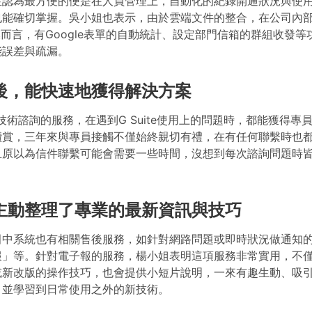
生認為最方便的便是在人員管理上，自動化的紀錄開通狀況與使
也能確切掌握。吳小姐也表示，由於雲端文件的整合，在公司內
模而言，有Google表單的自動統計、設定部門信箱的群組收發
能誤差與疏漏。
後，能快速地獲得解決方案
供了技術諮詢的服務，在遇到G Suite使用上的問題時，都能獲得
讚賞，三年來與專員接觸不僅始終親切有禮，在有任何聯繫時也
且原以為信件聯繫可能會需要一些時間，沒想到每次諮詢問題時
主動整理了專業的最新資訊與技巧
田中系統也有相關售後服務，如針對網路問題或即時狀況做通知
報」等。針對電子報的服務，楊小姐表明這項服務非常實用，不
或新改版的操作技巧，也會提供小短片說明，一來有趣生動、吸
，並學習到日常使用之外的新技術。