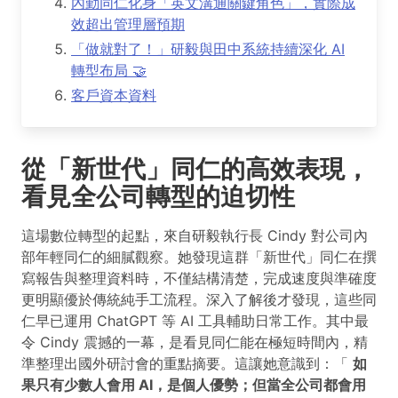
內勤同仁化身「英文溝通關鍵角色」，實際成
效超出管理層預期
「做就對了！」研毅與田中系統持續深化 AI
轉型布局 🤝
客戶資本資料
從「新世代」同仁的高效表現，
看見全公司轉型的迫切性
這場數位轉型的起點，來自研毅執行長 Cindy 對公司內
部年輕同仁的細膩觀察。她發現這群「新世代」同仁在撰
寫報告與整理資料時，不僅結構清楚，完成速度與準確度
更明顯優於傳統純手工流程。深入了解後才發現，這些同
仁早已運用 ChatGPT 等 AI 工具輔助日常工作。其中最
令 Cindy 震撼的一幕，是看見同仁能在極短時間內，精
準整理出國外研討會的重點摘要。這讓她意識到：「
如
果只有少數人會用 AI，是個人優勢；但當全公司都會用