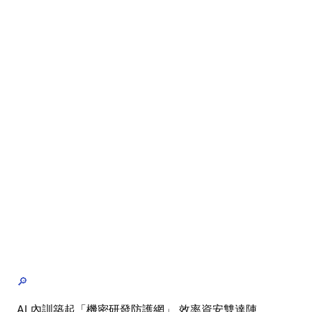
🔎
AI 內訓築起「機密研發防護網」 效率資安雙達陣