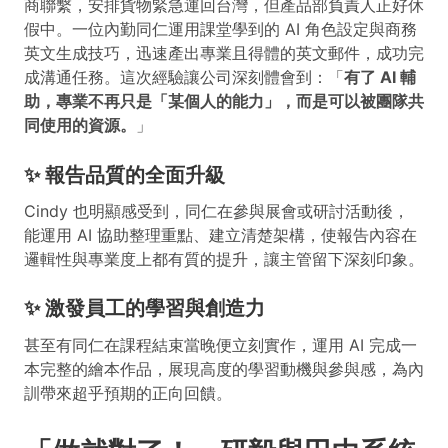
商聯繫，安排貨物緊急運回台灣，但產品部負責人正好休
假中。一位內勤同仁運用課堂學到的 AI 角色設定與商務
英文生成技巧，迅速產出專業且得體的英文郵件，成功完
成溝通任務。這次經驗讓公司深刻體會到：「
有了 AI 輔
助，專業不再只是「某個人的能力」，而是可以被團隊共
同使用的資源。
」
✨ 報告品質的全面升級
Cindy 也明顯感受到，同仁在參與展會或研討活動後，
能運用 AI 協助整理重點、建立清楚架構，使報告內容在
邏輯性與專業度上都有質的提升，讓主管留下深刻印象。
✨ 激發員工的學習與創造力
甚至有同仁在課程結束當晚便立刻實作，運用 AI 完成一
本完整的繪本作品，展現高度的學習動機與參與感，為內
訓帶來超乎預期的正向回饋。