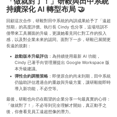
「做就對了！」研毅與田中系統
持續深化 AI 轉型布局 🤝
回顧這次合作，研毅對田中系統的內訓成果給予了「遠超
預期」的高度評價。執行長 Cindy 也分享，這場培訓不
僅帶來工具層面的升級，更讓她看見同仁對工作的投入
感，以及對企業未來的認同。面對下一步，研毅已展開更
長遠的規劃：
啟動版本升級評估
：為持續使用最新 AI 功能，
Cindy 已著手向管理層提出 Google Workspace 版
本升級建議。
彈性合約調整策略
：即便原合約尚未到期，田中系統
仍協助評估透過合約重啟與升級方案，讓研毅能即時
導入新功能，不必空等。
最後，研毅也向仍在觀望的企業分享一句最真實的心得：
「做就對了！」不必等到完全理解才開始，真正動手之
後，你會看見員工遠超想像的潛力。